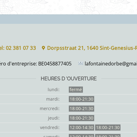
el: 02 381 07 33
Dorpsstraat 21, 1640 Sint-Genesius
o d'entreprise:
BE0458877405
lafontainedorbe@gmai
HEURES D 'OUVERTURE
lundi:
fermé
mardi:
18:00-21:30
mercredi:
18:00-21:30
jeudi:
18:00-21:30
vendredi:
12:00-14:30
18:00-21:30
samedi:
12:00-14:30
18:00-21:30