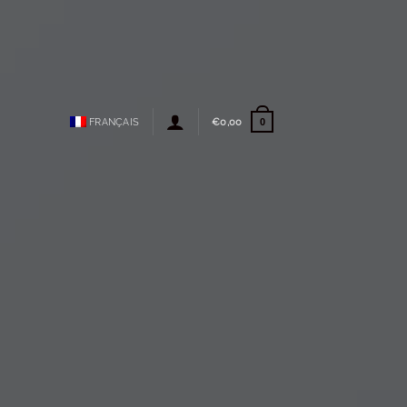
FRANÇAIS
€
0,00
0