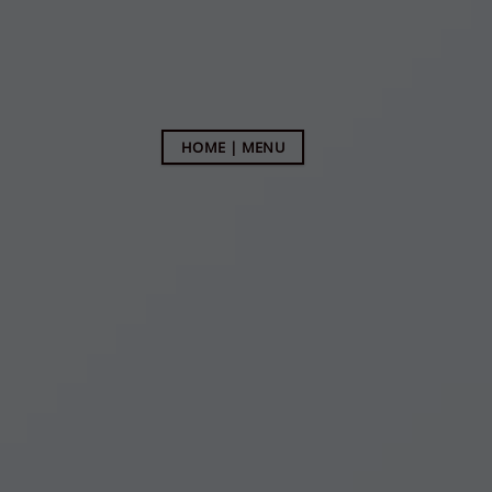
Passer
au
contenu
HOME | MENU