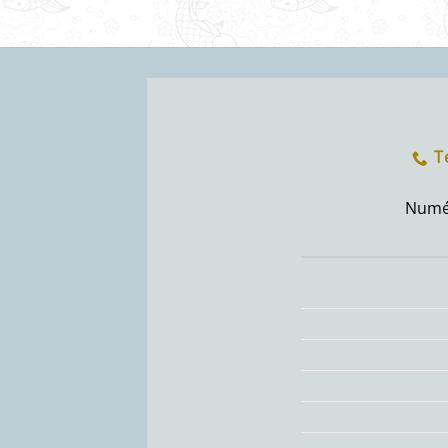
T
Numér