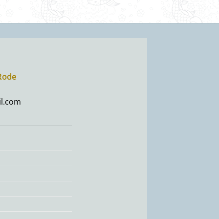
-Rode
l.com