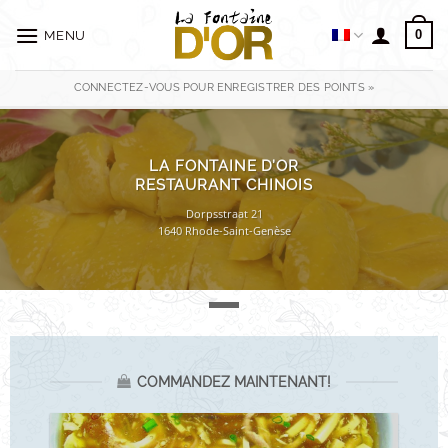
Passer
au
0
MENU
contenu
CONNECTEZ-VOUS POUR ENREGISTRER DES POINTS »
LA FONTAINE D’OR
RESTAURANT CHINOIS
Dorpsstraat 21
1640 Rhode-Saint-Genèse
COMMANDEZ MAINTENANT!