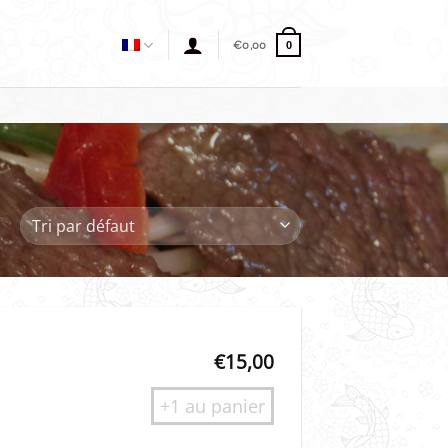
€
0,00
0
€
15,00
+1 au panier