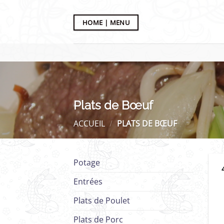
Passer
au
HOME | MENU
contenu
Plats de Bœuf
ACCUEIL
/
PLATS DE BŒUF
Potage
Entrées
Plats de Poulet
Plats de Porc