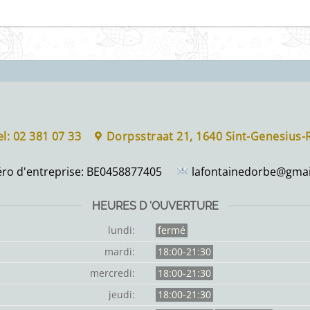
el: 02 381 07 33
Dorpsstraat 21, 1640 Sint-Genesius
o d'entreprise:
BE0458877405
lafontainedorbe@gmai
HEURES D 'OUVERTURE
lundi:
fermé
mardi:
18:00-21:30
mercredi:
18:00-21:30
jeudi:
18:00-21:30