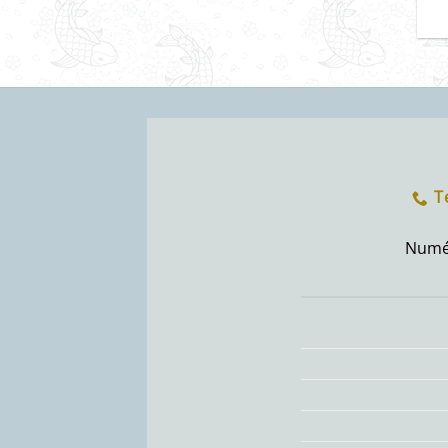
T
Numér