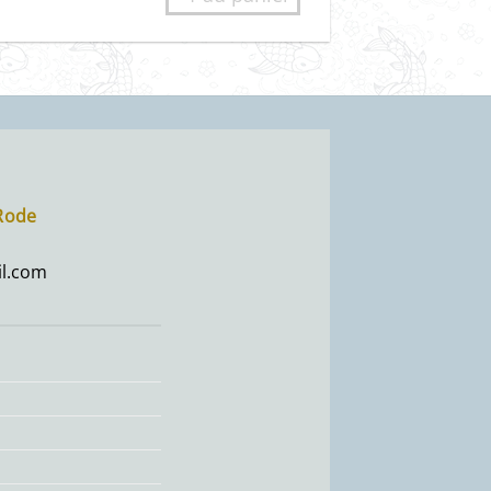
-Rode
l.com