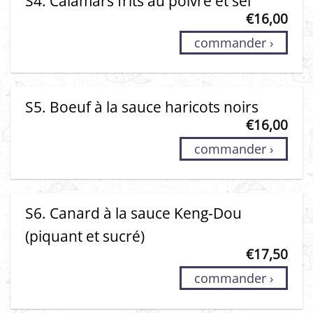
S4. Calamars frits au poivre et sel
€
16,00
commander ›
S5. Boeuf à la sauce haricots noirs
€
16,00
commander ›
S6. Canard à la sauce Keng-Dou
(piquant et sucré)
€
17,50
commander ›