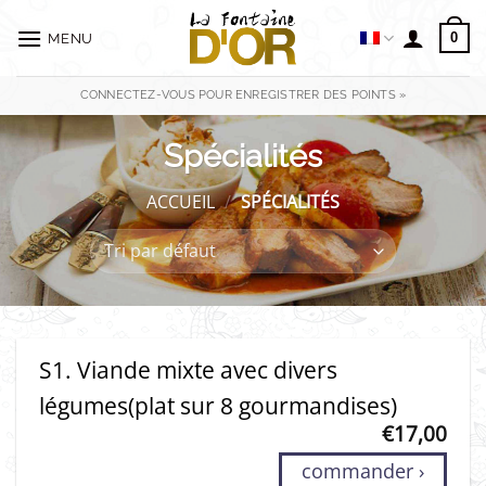
Passer
au
0
MENU
contenu
CONNECTEZ-VOUS POUR ENREGISTRER DES POINTS »
Spécialités
ACCUEIL
/
SPÉCIALITÉS
S1. Viande mixte avec divers
légumes(plat sur 8 gourmandises)
€
17,00
commander ›