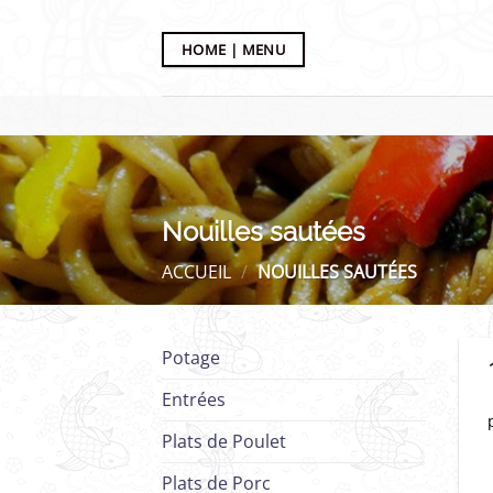
Passer
au
HOME | MENU
contenu
Nouilles sautées
ACCUEIL
/
NOUILLES SAUTÉES
Potage
Entrées
Plats de Poulet
Plats de Porc