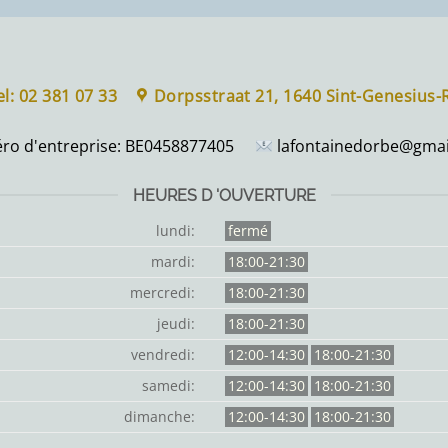
el: 02 381 07 33
Dorpsstraat 21, 1640 Sint-Genesius
o d'entreprise:
BE0458877405
lafontainedorbe@gmai
HEURES D 'OUVERTURE
lundi:
fermé
mardi:
18:00-21:30
mercredi:
18:00-21:30
jeudi:
18:00-21:30
vendredi:
12:00-14:30
18:00-21:30
samedi:
12:00-14:30
18:00-21:30
dimanche:
12:00-14:30
18:00-21:30