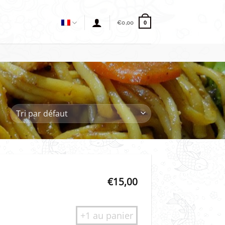
€
0,00
0
€
15,00
+1 au panier