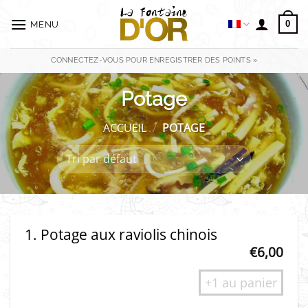
Passer
au
0
MENU
contenu
CONNECTEZ-VOUS POUR ENREGISTRER DES POINTS »
Potage
ACCUEIL
/
POTAGE
1. Potage aux raviolis chinois
€
6,00
+1 au panier