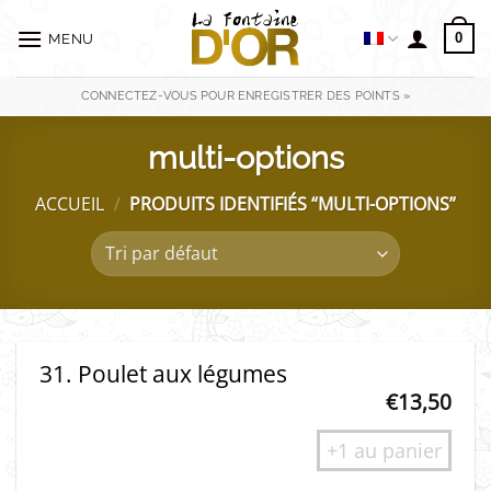
Passer
au
0
MENU
contenu
CONNECTEZ-VOUS POUR ENREGISTRER DES POINTS »
multi-options
ACCUEIL
/
PRODUITS IDENTIFIÉS “MULTI-OPTIONS”
31. Poulet aux légumes
€
13,50
+1 au panier