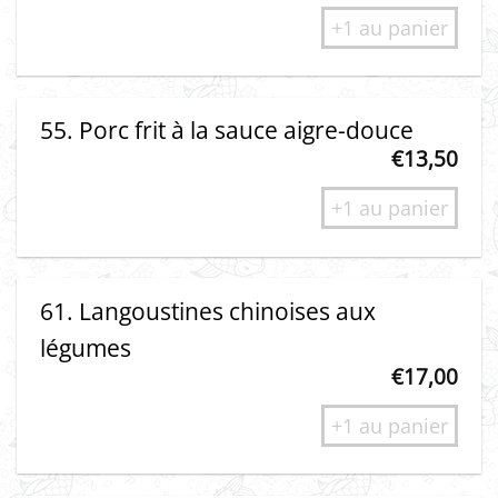
+1 au panier
55. Porc frit à la sauce aigre-douce
€
13,50
+1 au panier
61. Langoustines chinoises aux
légumes
€
17,00
+1 au panier