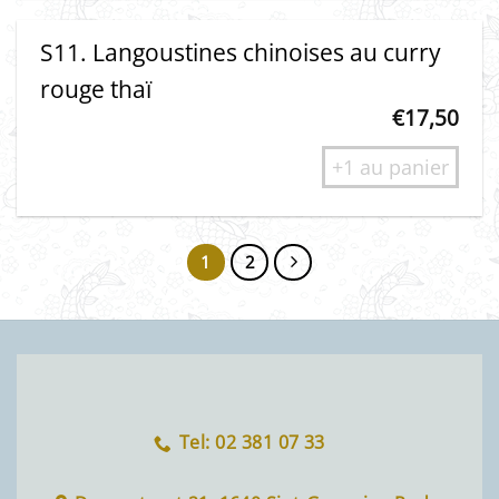
S11. Langoustines chinoises au curry
rouge thaï
€
17,50
+1 au panier
1
2
Tel: 02 381 07 33