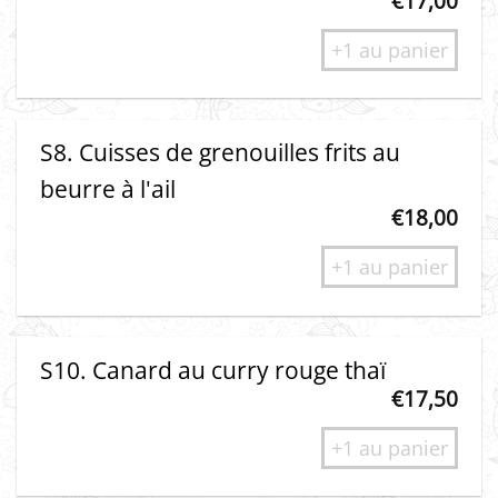
€
17,00
+1 au panier
S8. Cuisses de grenouilles frits au
beurre à l'ail
€
18,00
+1 au panier
S10. Canard au curry rouge thaï
€
17,50
+1 au panier