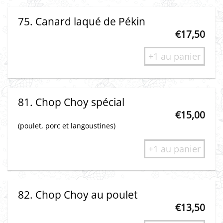
75. Canard laqué de Pékin
€
17,50
+1 au panier
81. Chop Choy spécial
€
15,00
(poulet, porc et langoustines)
+1 au panier
82. Chop Choy au poulet
€
13,50