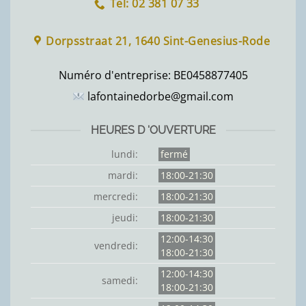
Tel: 02 381 07 33
Dorpsstraat 21, 1640 Sint-Genesius-Rode
Numéro d'entreprise:
BE0458877405
lafontainedorbe@gmail.com
HEURES D 'OUVERTURE
lundi:
fermé
mardi:
18:00-21:30
mercredi:
18:00-21:30
jeudi:
18:00-21:30
12:00-14:30
vendredi:
18:00-21:30
12:00-14:30
samedi:
18:00-21:30