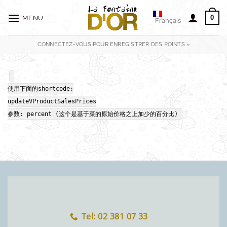
Passer
au
0
MENU
Français
contenu
CONNECTEZ-VOUS POUR ENREGISTRER DES POINTS »
使用下面的shortcode:
updateVProductSalesPrices
参数: percent (这个是基于菜的原始价格之上加少的百分比)
Tel: 02 381 07 33