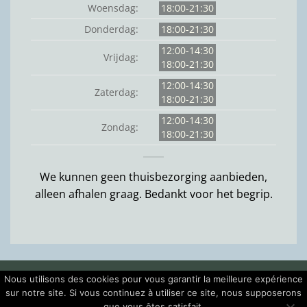
Woensdag:
18:00-21:30
Donderdag:
18:00-21:30
12:00-14:30
Vrijdag:
18:00-21:30
12:00-14:30
Zaterdag:
18:00-21:30
12:00-14:30
Zondag:
18:00-21:30
We kunnen geen thuisbezorging aanbieden,
alleen afhalen graag. Bedankt voor het begrip.
Nous utilisons des cookies pour vous garantir la meilleure expérience
Cash
Credit
Visa
MasterCard
Bancontact
sur notre site. Si vous continuez à utiliser ce site, nous supposerons
On
Card
que vous êtes satisfait.