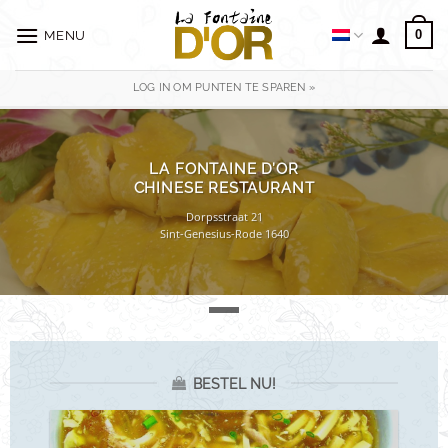
Ga
naar
0
MENU
inhoud
LOG IN OM PUNTEN TE SPAREN »
LA FONTAINE D’OR
CHINESE RESTAURANT
Dorpsstraat 21
Sint-Genesius-Rode 1640
BESTEL NU!