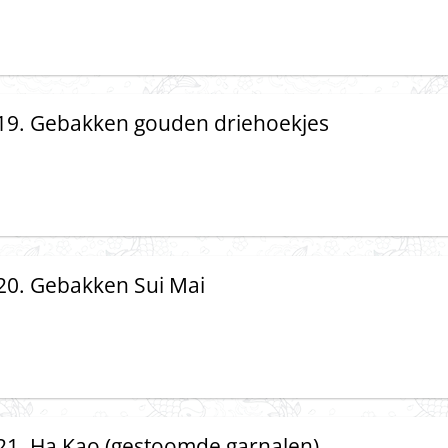
19. Gebakken gouden driehoekjes
20. Gebakken Sui Mai
21. Ha Kao (gestoomde garnalen)