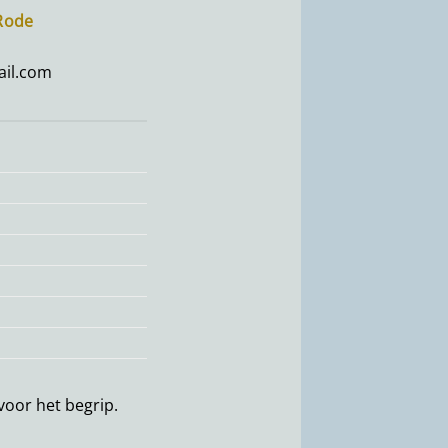
-Rode
il.com
oor het begrip.