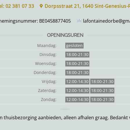
el: 02 381 07 33
Dorpsstraat 21, 1640 Sint-Genesius
nemingsnummer:
BE0458877405
lafontainedorbe@gma
OPENINGSUREN
Maandag:
gesloten
Dinsdag:
18:00-21:30
Woensdag:
18:00-21:30
Donderdag:
18:00-21:30
Vrijdag:
12:00-14:30
18:00-21:30
Zaterdag:
12:00-14:30
18:00-21:30
Zondag:
12:00-14:30
18:00-21:30
 thuisbezorging aanbieden, alleen afhalen graag. Bedankt v