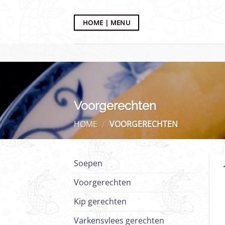
Ga
naar
HOME | MENU
inhoud
Voorgerechten
HOME
/
VOORGERECHTEN
Soepen
Voorgerechten
Kip gerechten
Varkensvlees gerechten