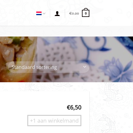
€
0,00
0
€
6,50
+1 aan winkelmand