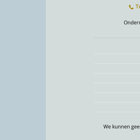
T
Onder
We kunnen geen