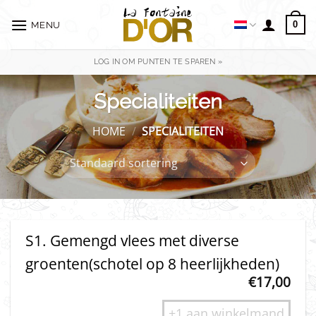
Ga
naar
0
MENU
inhoud
LOG IN OM PUNTEN TE SPAREN »
Specialiteiten
HOME
/
SPECIALITEITEN
S1. Gemengd vlees met diverse
groenten(schotel op 8 heerlijkheden)
€
17,00
+1 aan winkelmand