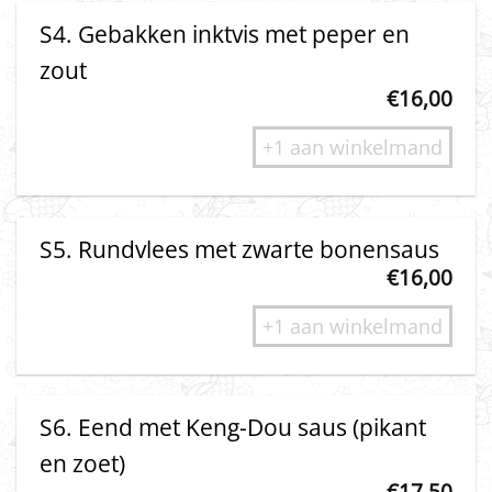
S4. Gebakken inktvis met peper en
zout
€
16,00
+1 aan winkelmand
S5. Rundvlees met zwarte bonensaus
€
16,00
+1 aan winkelmand
S6. Eend met Keng-Dou saus (pikant
en zoet)
€
17,50