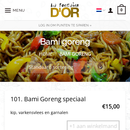
Ga
naar
0
MENU
inhoud
LOG IN OM PUNTEN TE SPAREN »
Bami goreng
HOME
/
BAMI GORENG
101. Bami Goreng speciaal
€
15,00
kip, varkensvlees en garnalen
+1 aan winkelmand